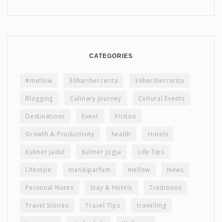
CATEGORIES
#mellow
30haribercerita
39haribercerita
Blogging
Culinary Journey
Cultural Events
Destinations
Event
Fiction
Growth & Productivity
health
Hotels
Kuliner Jadul
Kuliner Jogja
Life Tips
Lifestyle
mandiparfum
mellow
News
Personal Notes
Stay & Hotels
Traditions
Travel Stories
Travel Tips
travelling