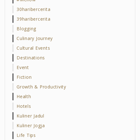
30haribercerita
39haribercerita
Blogging
Culinary Journey
Cultural Events
Destinations
Event
Fiction
Growth & Productivity
Health
Hotels
Kuliner Jadul
Kuliner Jogja
Life Tips