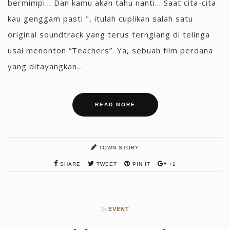
bermimpi... Dan kamu akan tahu nanti... Saat cita-cita
kau genggam pasti ", itulah cuplikan salah satu
original soundtrack yang terus terngiang di telinga
usai menonton “Teachers”. Ya, sebuah film perdana
yang ditayangkan...
READ MORE
TOWN STORY
SHARE
TWEET
PIN IT
+1
In
EVENT