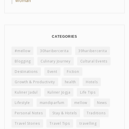
Woman
CATEGORIES
#mellow
30haribercerita
39haribercerita
Blogging
Culinary Journey
Cultural Events
Destinations
Event
Fiction
Growth & Productivity
health
Hotels
Kuliner Jadul
Kuliner Jogja
Life Tips
Lifestyle
mandiparfum
mellow
News
Personal Notes
Stay & Hotels
Traditions
Travel Stories
Travel Tips
travelling