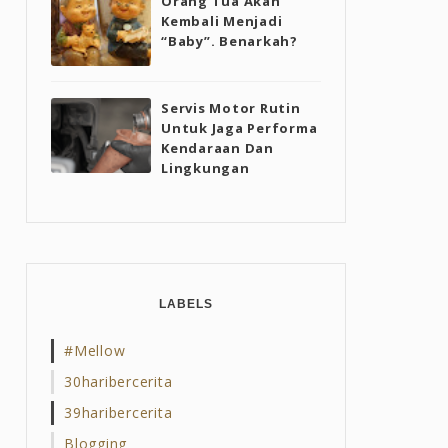
Orang Tua Akan
Kembali Menjadi
“Baby”. Benarkah?
Servis Motor Rutin
Untuk Jaga Performa
Kendaraan Dan
Lingkungan
LABELS
#mellow
30haribercerita
39haribercerita
Blogging