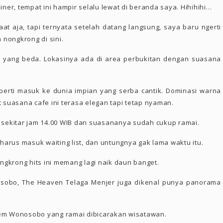
iner, tempat ini hampir selalu lewat di beranda saya. Hihihihi…
at aja, tapi ternyata setelah datang langsung, saya baru ngerti
 nongkrong di sini.
yang beda. Lokasinya ada di area perbukitan dengan suasana
perti masuk ke dunia impian yang serba cantik. Dominasi warna
suasana cafe ini terasa elegan tapi tetap nyaman.
26 sekitar jam 14.00 WIB dan suasananya sudah cukup ramai.
harus masuk waiting list, dan untungnya gak lama waktu itu.
ngkrong hits ini memang lagi naik daun banget.
nosobo, The Heaven Telaga Menjer juga dikenal punya panorama
 gem Wonosobo yang ramai dibicarakan wisatawan.