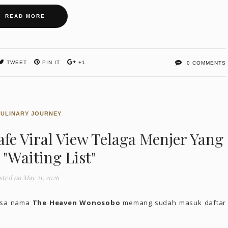
READ MORE
TWEET
PIN IT
+1
0 COMMENTS
CULINARY JOURNEY
e Viral View Telaga Menjer Yang
 "Waiting List"
sted on
May 21, 2026
rasa nama
The Heaven Wonosobo
memang sudah masuk daftar