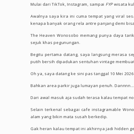
Mulai dari TikTok, Instagram, sampai
FYP
wisata kul
Awalnya saya kira ini cuma tempat yang viral sesa
kenapa banyak orang rela antre panjang demi bisa
The Heaven Wonosobo memang punya daya tarik 
sejuk khas pegunungan.
Begitu pertama datang, saya langsung merasa se
putih bersih dipadukan sentuhan vintage membuat 
Oh ya, saya datang ke sini pas tanggal 10 Mei 20
Bahkan area parkir juga lumayan penuh. Dannnn...
Dari awal masuk aja sudah terasa kalau tempat no
Selain terkenal sebagai cafe instagramable Wo
alam yang bikin mata susah berkedip.
Gak heran kalau tempat ini akhirnya jadi hidden