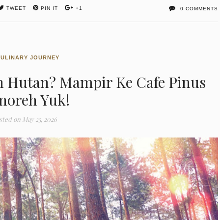
TWEET
PIN IT
+1
0 COMMENTS
CULINARY JOURNEY
h Hutan? Mampir Ke Cafe Pinus
noreh Yuk!
sted on
May 25, 2026