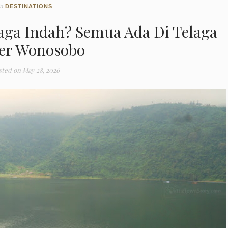
In
DESTINATIONS
aga Indah? Semua Ada Di Telaga
er Wonosobo
sted on
May 28, 2026