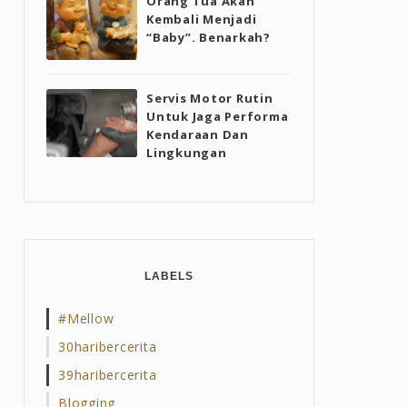
Orang Tua Akan
Kembali Menjadi
“Baby”. Benarkah?
Servis Motor Rutin
Untuk Jaga Performa
Kendaraan Dan
Lingkungan
LABELS
#mellow
30haribercerita
39haribercerita
Blogging