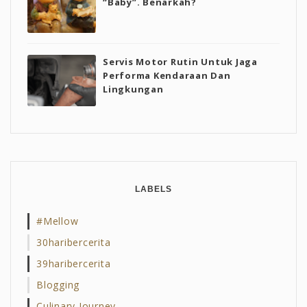
“Baby”. Benarkah?
Servis Motor Rutin Untuk Jaga
Performa Kendaraan Dan
Lingkungan
LABELS
#mellow
30haribercerita
39haribercerita
Blogging
Culinary Journey