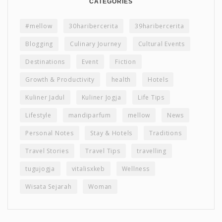
CATEGORIES
#mellow
30haribercerita
39haribercerita
Blogging
Culinary Journey
Cultural Events
Destinations
Event
Fiction
Growth & Productivity
health
Hotels
Kuliner Jadul
Kuliner Jogja
Life Tips
Lifestyle
mandiparfum
mellow
News
Personal Notes
Stay & Hotels
Traditions
Travel Stories
Travel Tips
travelling
tugujogja
vitalisxkeb
Wellness
Wisata Sejarah
Woman