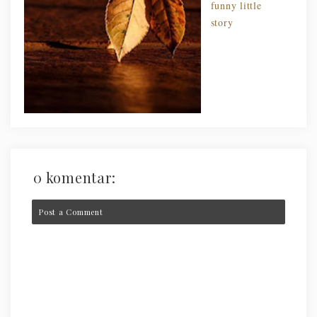
funny little
story
0 komentar:
Post a Comment