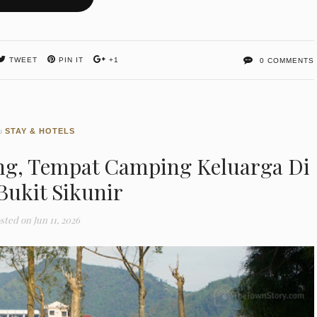
TWEET
PIN IT
+1
0 COMMENTS
n
STAY & HOTELS
ng, Tempat Camping Keluarga Di
Bukit Sikunir
sted on
Jun 11, 2026