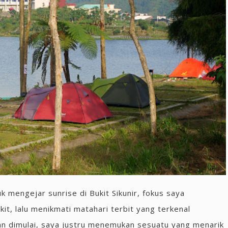
k mengejar sunrise di Bukit Sikunir, fokus saya
it, lalu menikmati matahari terbit yang terkenal
an dimulai, saya justru menemukan sesuatu yang menarik