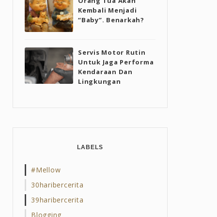
Orang Tua Akan
Kembali Menjadi
“Baby”. Benarkah?
Servis Motor Rutin
Untuk Jaga Performa
Kendaraan Dan
Lingkungan
LABELS
#mellow
30haribercerita
39haribercerita
Blogging